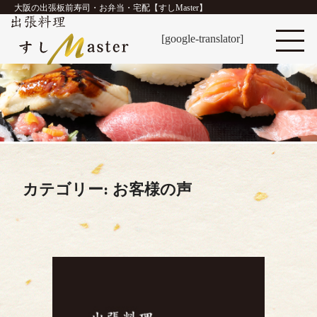
大阪の出張板前寿司・お弁当・宅配【すしMaster】
[google-translator]
カテゴリー:
お客様の声