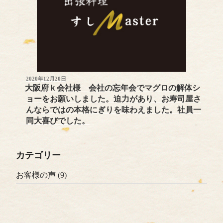
POSTED
2020年12月20日
ON
大阪府ｋ会社様 会社の忘年会でマグロの解体シ
ョーをお願いしました。迫力があり、お寿司屋さ
んならではの本格にぎりを味わえました。社員一
同大喜びでした。
カテゴリー
お客様の声
(9)